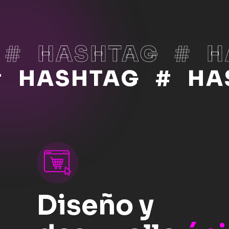
#
HASHTAG
#
H
#
HASHTAG
#
HA
Diseño y