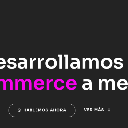
esarrollamos 
mmerce
a me
VER MÁS
HABLEMOS AHORA