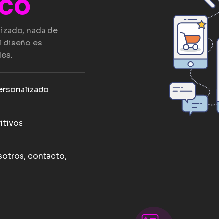
ico
izado, nada de
l diseño es
des.
ersonalizado
itivos
sotros, contacto,