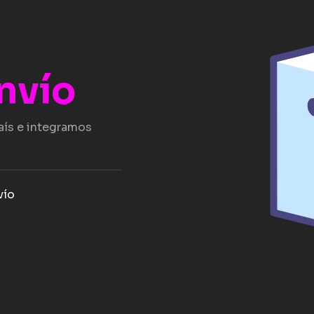
nvío
aís e integramos
vío