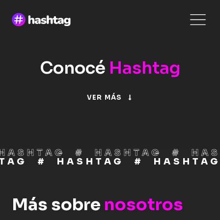
Ir
al
contenido
Conocé
Hashtag
VER MÁS
HASHTAG
#
HASHTAG
#
HA
TAG
#
HASHTAG
#
HASHTA
Más sobre
nosotros